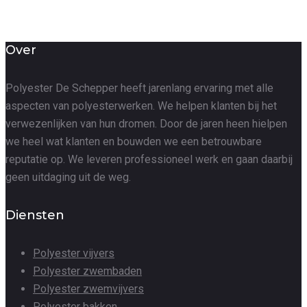
Over
Polyester De Schepper heeft jarenlang ervaring met alle
aspecten van polyesterwerken. We helpen klanten bij het
verwezenlijken van hun dromen. Door de jaren heen hielpen
we heel wat klanten en bouwden we een betrouwbare
reputatie op. We leveren professioneel werk en gaan daarbij
geen uitdaging uit de weg.
Diensten
Polyester vijvers
Polyester zwembaden
Polyester zwemvijvers
Polyester bakken