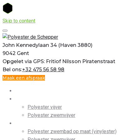
Skip to content
John Kennedylaan 34 (Haven 3880)
9042 Gent
Opgelet via GPS: Fritiof Nilsson Piratenstraat
Bel ons:
+32 475 56 58 98
Maak een afspraak
Home
Vijvers
Polyester vijver
Polyester zwemvijver
Zwembaden
Polyester zwembad op maat (vinylester)
Polyester zwemvijver